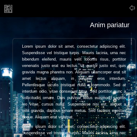
Anim pariatur
Lorem ipsum dolor sit amet, consectetur adipiscing elit.
Suspendisse vel tristique turpis. Mauris lacinia, urna nec
bibendum eleifend, mauris velit lobortis risus, porttitor
venenatis justo erat eu lectus. Ut auctor justo est, quis
gravida magna pharetra non. Aliquam ullamcorper erat sit
amet lectus aliquam, in pulvinar eros interdum.
Pellentesque iaculis tristique nulla a commodo. Sed at
interdum odio, vitae consequat urna. Sed porttitor nunc a
sollicitudin ornare. Duis pulvinar tellus euismod, sagittis
leo vitae, cursus nulla. Suspendisse nisi est, aliquet a
velit gravida, dapibus ornare metus. Sed facilisis egestas
neque. Aliquam erat volutpat.
Lorem ipsum dolor sit amet, consectetur adipiscing elit.
Suspendisse vel tristique turpis. Mauris lacinia, urna nec