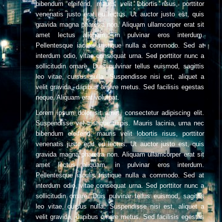
bibendum eleifend, mauris velit lobortis risus, porttitor
venenatis justo erat eu lectus. Ut auctor justo est, quis
gravida magna pharetra non. Aliquam ullamcorper erat sit
amet lectus aliquam, in pulvinar eros interdum.
Pellentesque iaculis tristique nulla a commodo. Sed at
interdum odio, vitae consequat urna. Sed porttitor nunc a
sollicitudin ornare. Duis pulvinar tellus euismod, sagittis
leo vitae, cursus nulla. Suspendisse nisi est, aliquet a
velit gravida, dapibus ornare metus. Sed facilisis egestas
neque. Aliquam erat volutpat.
Lorem ipsum dolor sit amet, consectetur adipiscing elit.
Suspendisse vel tristique turpis. Mauris lacinia, urna nec
bibendum eleifend, mauris velit lobortis risus, porttitor
venenatis justo erat eu lectus. Ut auctor justo est, quis
gravida magna pharetra non. Aliquam ullamcorper erat sit
amet lectus aliquam, in pulvinar eros interdum.
Pellentesque iaculis tristique nulla a commodo. Sed at
interdum odio, vitae consequat urna. Sed porttitor nunc a
sollicitudin ornare. Duis pulvinar tellus euismod, sagittis
leo vitae, cursus nulla. Suspendisse nisi est, aliquet a
velit gravida, dapibus ornare metus. Sed facilisis egestas